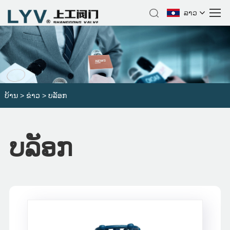
ລາວ
ບ້ານ
>
ຂ່າວ
> ບລັອກ
ບລັອກ