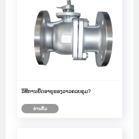
ວິທີການຍືດອາຍຸຂອງວາວຄວບຄຸມ?
ອ່ານ​ຕື່ມ