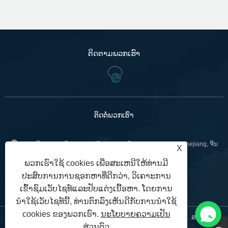
ຕິດ​ຕາມ​ພວກ​ເຮົາ
ຕິດ​ຕໍ່​ພວກ​ເຮົາ
:ເລກທີ 799 ຖະໜົນ Jinniu, ເມືອງ Bihu, ເມືອງ Liandu, Lishui, Zhejiang, ຈີນ
X
+86-18967740566
ພວກເຮົາໃຊ້ cookies ເພື່ອສະເຫນີໃຫ້ທ່ານມີ
ໂທ:
ປະສົບການການຊອກຫາທີ່ດີກວ່າ, ວິເຄາະການ
sales02@gntvalve.com
:
ເຂົ້າຊົມເວັບໄຊທ໌ແລະປັບແຕ່ງເນື້ອຫາ. ໂດຍການ
ນໍາໃຊ້ເວັບໄຊທ໌ນີ້, ທ່ານຕົກລົງເຫັນດີກັບການນໍາໃຊ້
cookies ຂອງພວກເຮົາ.
ນະໂຍບາຍຄວາມເປັນ
ສະຫງວນລິຂະສິດ © 2024 Zhejiang Liangyi Valve Co., Ltd. ສະຫງວນ
ສ່ວນຕົວ
ລິຂະສິດ.