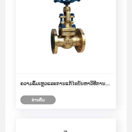
ຄວາມລົ້ມເຫຼວແລະການແກ້ໄຂບັນຫາວິທີການ
ຂອງການຫຼຸດຜ່ອນຄວາມດັນຂອງຄວາມດັນຂອງ
Piston-type
ອ່ານ​ຕື່ມ