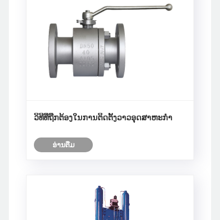
ວິທີທີ່ຖືກຕ້ອງໃນການຕິດຕັ້ງວາວອຸດສາຫະກໍາ
ອ່ານ​ຕື່ມ