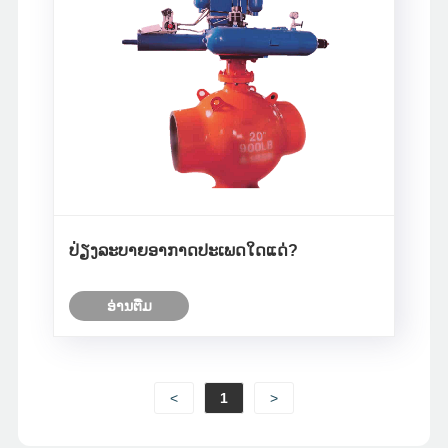
ປ່ຽງລະບາຍອາກາດປະເພດໃດແດ່?
ອ່ານ​ຕື່ມ
<
1
>