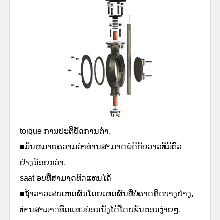
torque ການປະຕິບັດການຕ່ໍາ.
■ມັນຫມາຍຄວາມວ່າທ່ານສາມາດພໍດີກັບວາວທີ່ມີຕົວ
ຢ່າງນ້ອຍກວ່າ.
saat ອບທີ່ສາມາດທົດແທນໄດ້
■ຖ້າວາວເສຍເຫດຜົນໂດຍເຫດຜົນທີ່ບໍ່ຄາດຄິດບາງຢ່າງ,
ທ່ານສາມາດທົດແທນບ່ອນນັ່ງໄດ້ໂດຍຂັ້ນຕອນງ່າຍໆ.