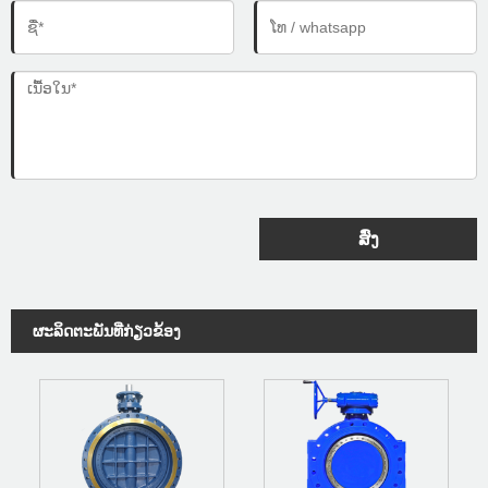
ສົ່ງ
ຜະ​ລິດ​ຕະ​ພັນ​ທີ່​ກ່ຽວ​ຂ້ອງ