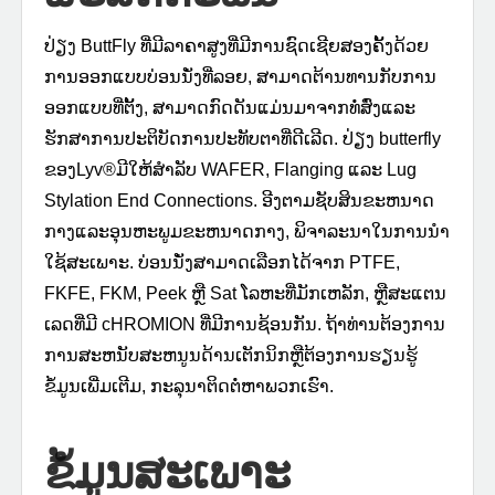
ປ່ຽງ ButtFly ທີ່ມີລາຄາສູງທີ່ມີການຊົດເຊີຍສອງຄັ້ງດ້ວຍ
ການອອກແບບບ່ອນນັ່ງທີ່ລອຍ, ສາມາດຕ້ານທານກັບການ
ອອກແບບທີ່ຕັ້ງ, ສາມາດກົດດັນແມ່ນມາຈາກທໍ່ສົ່ງແລະ
ຮັກສາການປະຕິບັດການປະທັບຕາທີ່ດີເລີດ. ປ່ຽງ butterfly
ຂອງLyv®️ມີໃຫ້ສໍາລັບ WAFER, Flanging ແລະ Lug
Stylation End Connections. ອີງຕາມຊັບສິນຂະຫນາດ
ກາງແລະອຸນຫະພູມຂະຫນາດກາງ, ພິຈາລະນາໃນການນໍາ
ໃຊ້ສະເພາະ. ບ່ອນນັ່ງສາມາດເລືອກໄດ້ຈາກ PTFE,
FKFE, FKM, Peek ຫຼື Sat ໂລຫະທີ່ມັກເຫລັກ, ຫຼືສະແຕນ
ເລດທີ່ມີ cHROMION ທີ່ມີການຊ້ອນກັນ. ຖ້າທ່ານຕ້ອງການ
ການສະຫນັບສະຫນູນດ້ານເຕັກນິກຫຼືຕ້ອງການຮຽນຮູ້
ຂໍ້ມູນເພີ່ມເຕີມ, ກະລຸນາຕິດຕໍ່ຫາພວກເຮົາ.
ຂໍ້ມູນສະເພາະ