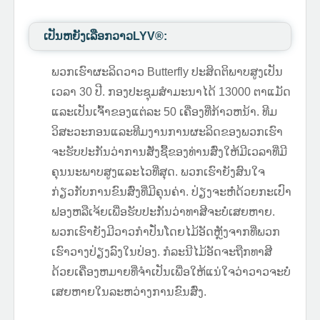
ເປັນຫຍັງເລືອກວາວLYV®️:
ພວກເຮົາຜະລິດວາວ Butterfly ປະສິດຕິພາບສູງເປັນ
ເວລາ 30 ປີ. ກອງປະຊຸມສໍາມະນາໄດ້ 13000 ຕາແມັດ
ແລະເປັນເຈົ້າຂອງແຕ່ລະ 50 ເຄື່ອງທີ່ກ້າວຫນ້າ. ທີມ
ວິສະວະກອນແລະທີມງານການຜະລິດຂອງພວກເຮົາ
ຈະຮັບປະກັນວ່າການສັ່ງຊື້ຂອງທ່ານສົ່ງໃຫ້ມີເວລາທີ່ມີ
ຄຸນນະພາບສູງແລະໄວທີ່ສຸດ. ພວກເຮົາຍັງສົນໃຈ
ກ່ຽວກັບການຂົນສົ່ງທີ່ມີຄຸນຄ່າ. ປ່ຽງຈະຫໍ່ດ້ວຍກະເປົາ
ຟອງຫລືເຈ້ຍເພື່ອຮັບປະກັນວ່າທາສີຈະບໍ່ເສຍຫາຍ.
ພວກເຮົາຍັງມີວາວກໍາປັ່ນໂດຍໄມ້ອັດຫຼັງຈາກທີ່ພວກ
ເຮົາວາງປ່ຽງລົງໃນປ່ອງ. ກໍລະນີໄມ້ອັດຈະຖືກທາສີ
ດ້ວຍເຄື່ອງຫມາຍທີ່ຈໍາເປັນເພື່ອໃຫ້ແນ່ໃຈວ່າວາວຈະບໍ່
ເສຍຫາຍໃນລະຫວ່າງການຂົນສົ່ງ.