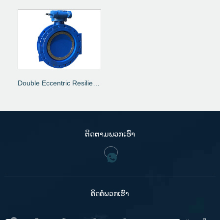
Double Eccentric Resilient Seated Butterfly Valve
ຕິດ​ຕາມ​ພວກ​ເຮົາ
ຕິດ​ຕໍ່​ພວກ​ເຮົາ