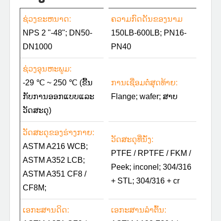
ຊ່ວງຂະຫນາດ:
ຄວາມກົດດັນຂອງນາມ
NPS 2 "-48"; DN50-
150LB-600LB; PN16-
DN1000
PN40
ຊ່ວງອຸນຫະພູມ:
-29 ℃ ~ 250 ℃ (ຂື້ນ
ການເຊື່ອມຕໍ່ສຸດທ້າຍ:
ກັບການອອກແບບແລະ
Flange; wafer; ສາບ
ວັດສະດຸ)
ວັດສະດຸຂອງຮ່າງກາຍ:
ວັດສະດຸທີ່ນັ່ງ:
ASTM A216 WCB;
PTFE / RPTFE / FKM /
ASTM A352 LCB;
Peek; inconel; 304/316
ASTM A351 CF8 /
+ STL; 304/316 + cr
CF8M;
ເອກະສານດິດ:
ເອກະສານລໍາຕົ້ນ: