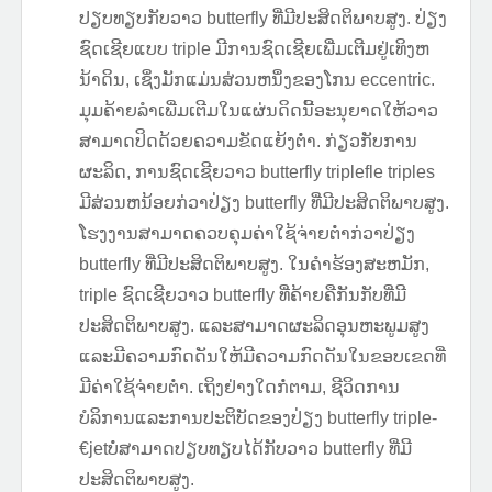
ປຽບທຽບກັບວາວ butterfly ທີ່ມີປະສິດຕິພາບສູງ. ປ່ຽງ
ຊົດເຊີຍແບບ triple ມີການຊົດເຊີຍເພີ່ມເຕີມຢູ່ເທິງຫ
ນ້າດິນ, ເຊິ່ງມັກແມ່ນສ່ວນຫນຶ່ງຂອງໂກນ eccentric.
ມຸມຄ້າຍລໍາເພີ່ມເຕີມໃນແຜ່ນດິດນີ້ອະນຸຍາດໃຫ້ວາວ
ສາມາດປິດດ້ວຍຄວາມຂັດແຍ້ງຕ່ໍາ. ກ່ຽວກັບການ
ຜະລິດ, ການຊົດເຊີຍວາວ butterfly triplefle triples
ມີສ່ວນຫນ້ອຍກ່ວາປ່ຽງ butterfly ທີ່ມີປະສິດຕິພາບສູງ.
ໂຮງງານສາມາດຄວບຄຸມຄ່າໃຊ້ຈ່າຍຕ່ໍາກ່ວາປ່ຽງ
butterfly ທີ່ມີປະສິດຕິພາບສູງ. ໃນຄໍາຮ້ອງສະຫມັກ,
triple ຊົດເຊີຍວາວ butterfly ທີ່ຄ້າຍຄືກັນກັບທີ່ມີ
ປະສິດຕິພາບສູງ. ແລະສາມາດຜະລິດອຸນຫະພູມສູງ
ແລະມີຄວາມກົດດັນໃຫ້ມີຄວາມກົດດັນໃນຂອບເຂດທີ່
ມີຄ່າໃຊ້ຈ່າຍຕ່ໍາ. ເຖິງຢ່າງໃດກໍ່ຕາມ, ຊີວິດການ
ບໍລິການແລະການປະຕິບັດຂອງປ່ຽງ butterfly triple-
€jetບໍ່ສາມາດປຽບທຽບໄດ້ກັບວາວ butterfly ທີ່ມີ
ປະສິດຕິພາບສູງ.