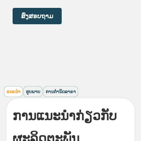
ສົ່ງສອບຖາມ
ແນະນຳ
ຮູບພາບ
ການກໍານົດລາຄາ
ການແນະນໍາກ່ຽວກັບ
ຜະລິດຕະພັນ