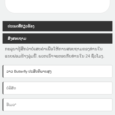
ປະເພດທີ່ກ່ຽວຂ້ອງ
ສົ່ງສອບຖາມ
ກະລຸນາຮູ້ສຶກວ່າບໍ່ເສຍຄ່າເພື່ອໃຫ້ການສອບຖາມຂອງທ່ານໃນ
ແບບຟອມຂ້າງລຸ່ມນີ້. ພວກເຮົາຈະຕອບກັບທ່ານໃນ 24 ຊົ່ວໂມງ.