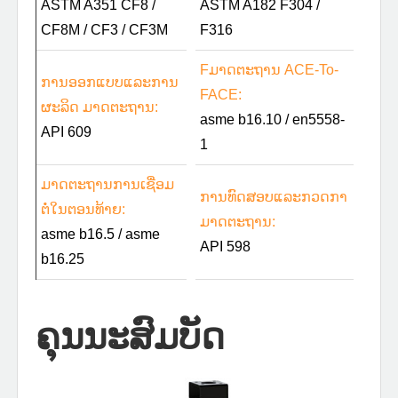
ASTM A351 CF8 /
ASTM A182 F304 /
CF8M / CF3 / CF3M
F316
F
ມາດຕະຖານ ACE-To-
ການອອກແບບແລະການ
FACE:
ຜະລິດ ມາດຕະຖານ:
asme b16.10 / en5558-
API 609
1
ມາດຕະຖານການເຊື່ອມ
ການທົດສອບແລະກວດກາ
ຕໍ່ໃນຕອນທ້າຍ:
ມາດຕະຖານ:
asme b16.5 / asme
API 598
b16.25
ຄຸນນະສົມບັດ