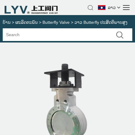
ລາວ
ບ້ານ
>
ຜະລິດຕະພັນ
>
Butterfly Valve
> ວາວ Butterfly ປະສິດຕິພາບສູງ