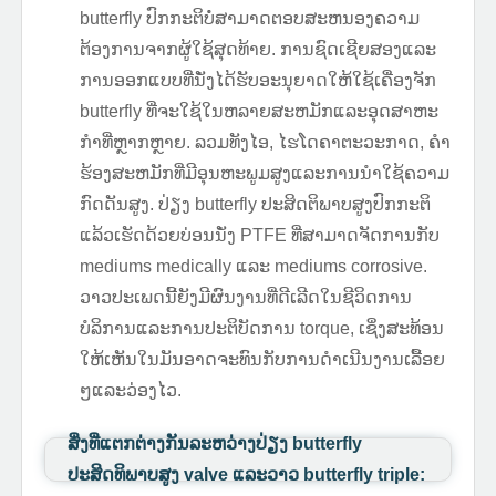
butterfly ປົກກະຕິບໍ່ສາມາດຕອບສະຫນອງຄວາມ
ຕ້ອງການຈາກຜູ້ໃຊ້ສຸດທ້າຍ. ການຊົດເຊີຍສອງແລະ
ການອອກແບບທີ່ນັ່ງໄດ້ຮັບອະນຸຍາດໃຫ້ໃຊ້ເຄື່ອງຈັກ
butterfly ທີ່ຈະໃຊ້ໃນຫລາຍສະຫມັກແລະອຸດສາຫະ
ກໍາທີ່ຫຼາກຫຼາຍ. ລວມທັງໄອ, ໄຮໂດຄາຕະວະກາດ, ຄໍາ
ຮ້ອງສະຫມັກທີ່ມີອຸນຫະພູມສູງແລະການນໍາໃຊ້ຄວາມ
ກົດດັນສູງ. ປ່ຽງ butterfly ປະສິດຕິພາບສູງປົກກະຕິ
ແລ້ວເຮັດດ້ວຍບ່ອນນັ່ງ PTFE ທີ່ສາມາດຈັດການກັບ
mediums medically ແລະ mediums corrosive.
ວາວປະເພດນີ້ຍັງມີຜົນງານທີ່ດີເລີດໃນຊີວິດການ
ບໍລິການແລະການປະຕິບັດການ torque, ເຊິ່ງສະທ້ອນ
ໃຫ້ເຫັນໃນມັນອາດຈະທົນກັບການດໍາເນີນງານເລື້ອຍ
ໆແລະວ່ອງໄວ.
ສິ່ງທີ່ແຕກຕ່າງກັນລະຫວ່າງປ່ຽງ butterfly
ປະສິດທິພາບສູງ valve ແລະວາວ butterfly triple: