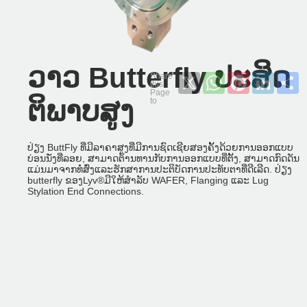
ວາວ Butterfly ປະສິດ
X
WhatsApp
Pinterest
LinkedI
S
ຕິພາບສູງ
ປ່ຽງ ButtFly ທີ່ມີລາຄາສູງທີ່ມີການຊົດເຊີຍສອງຄັ້ງດ້ວຍການອອກແບບ
ບ່ອນນັ່ງທີ່ລອຍ, ສາມາດຕ້ານທານກັບການອອກແບບທີ່ຕັ້ງ, ສາມາດກົດດັນ
ແມ່ນມາຈາກທໍ່ສົ່ງແລະຮັກສາການປະຕິບັດການປະທັບຕາທີ່ດີເລີດ. ປ່ຽງ
butterfly ຂອງLyv®️ມີໃຫ້ສໍາລັບ WAFER, Flanging ແລະ Lug
Stylation End Connections.