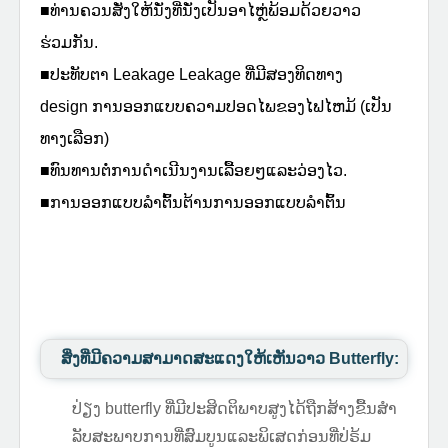
■ທ່ານຄວນສັ່ງໃຫ້ນັ່ງທີ່ນັ່ງເປັນອາໄຫຼ່ພ້ອມດ້ວຍວາວ
ຮ່ວມກັນ.
■ປະທັບຕາ Leakage Leakage ທີ່ມີສອງທິດທາງ
design ການອອກແບບຄວາມປອດໄພຂອງໄຟໄຫມ້ (ເປັນ
ທາງເລືອກ)
■ທົນທານຕໍ່ການດໍາເນີນງານເລື້ອຍໆແລະວ່ອງໄວ.
■ການອອກແບບລໍາຕົ້ນຕ້ານການອອກແບບລໍາຕົ້ນ
ສິ່ງທີ່ມີຄວາມສາມາດສະແດງໃຫ້ເຫັນວາວ Butterfly:
ປ່ຽງ butterfly ທີ່ມີປະສິດຕິພາບສູງໄດ້ຖືກສ້າງຂື້ນສໍາ
ລັບສະພາບການທີ່ສົມບູນແລະພິເສດກ່ອນທີ່ປ່ຣ້ມ